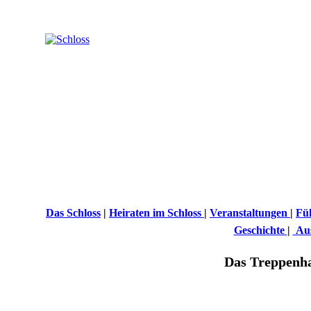
Das Schloss
|
Heiraten im Schloss
|
Veranstaltungen
|
Fü
Geschichte
|
Aus
Das Treppenh