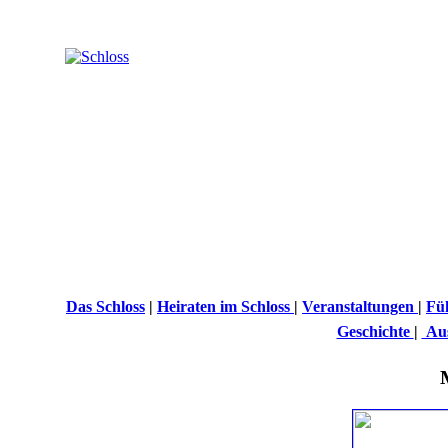
Das Schloss
|
Heiraten im Schloss
|
Veranstaltungen
|
Fü
Geschichte
|
Aus